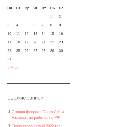
Пн
Вт
Ср
Чт
Пт
Сб
Вс
1
2
3
4
5
6
7
8
9
10
11
12
13
14
15
16
17
18
19
20
21
22
23
24
25
26
27
28
29
30
31
« Мар
Свежие записи
С конца февраля GoogleAds и
Facebook не работают в РФ
Скоро-скоро Новый 2022 год!