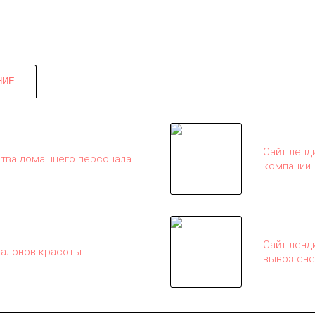
НИЕ
Сайт ленд
ства домашнего персонала
компании
Сайт ленд
салонов красоты
вывоз сне