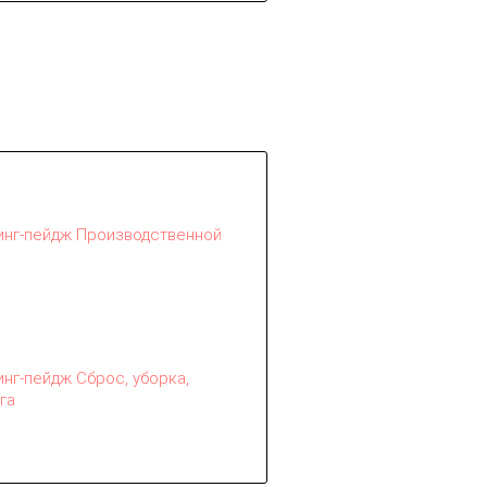
инг-пейдж Производственной
инг-пейдж Сброс, уборка,
га