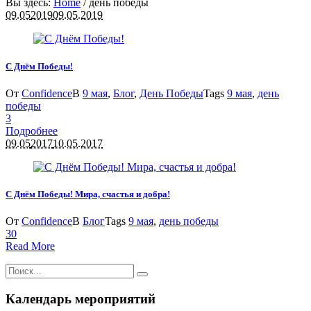
Вы здесь:
Home
/
день победы
09.05
2019
09.05.2019
С Днём Победы!
От
Confidence
В
9 мая
,
Блог
,
День Победы
Tags
9 мая
,
день
победы
3
Подробнее
09.05
2017
10.05.2017
С Днём Победы! Мира, счастья и добра!
От
Confidence
В
Блог
Tags
9 мая
,
день победы
3
0
Read More
Календарь мероприятий