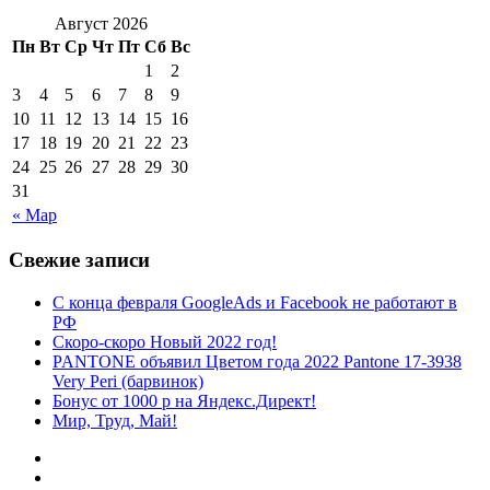
Август 2026
Пн
Вт
Ср
Чт
Пт
Сб
Вс
1
2
3
4
5
6
7
8
9
10
11
12
13
14
15
16
17
18
19
20
21
22
23
24
25
26
27
28
29
30
31
« Мар
Свежие записи
С конца февраля GoogleAds и Facebook не работают в
РФ
Скоро-скоро Новый 2022 год!
PANTONE объявил Цветом года 2022 Pantone 17-3938
Very Peri (барвинок)
Бонус от 1000 р на Яндекс.Директ!
Мир, Труд, Май!