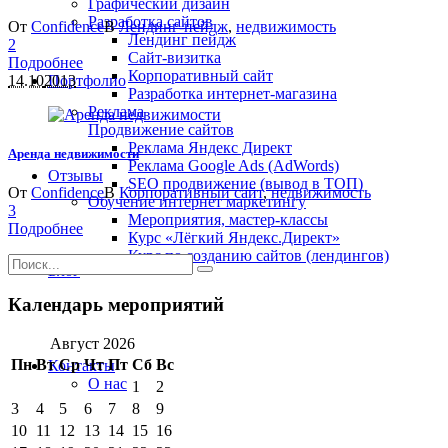
Графический дизайн
Разработка сайтов
От
Confidence
В
Лендинг-пейдж
,
недвижимость
Лендинг пейдж
2
Сайт-визитка
Подробнее
Корпоративный сайт
14.10
2013
Портфолио
Разработка интернет-магазина
Реклама
Продвижение сайтов
Реклама Яндекс Директ
Аренда недвижимости
Реклама Google Ads (AdWords)
Отзывы
SEO продвижение (вывод в ТОП)
От
Confidence
В
Корпоративный сайт
,
недвижимость
Обучение интернет маркетингу
3
Мероприятия, мастер-классы
Подробнее
Курс «Лёгкий Яндекс.Директ»
Курс по созданию сайтов (лендингов)
Блог
Календарь мероприятий
Август 2026
Пн
Вт
Ср
Чт
Пт
Сб
Вс
Контакты
О нас
1
2
3
4
5
6
7
8
9
10
11
12
13
14
15
16