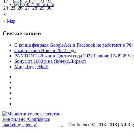
17
18
19
20
21
22
23
+7(952)285-26-26
24
25
26
27
28
29
30
31
« Мар
Свежие записи
С конца февраля GoogleAds и Facebook не работают в РФ
Скоро-скоро Новый 2022 год!
PANTONE объявил Цветом года 2022 Pantone 17-3938 Very
Бонус от 1000 р на Яндекс.Директ!
Мир, Труд, Май!
Confidence © 2013-2018 | All